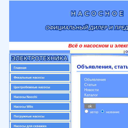
Всё о насосном и эле
|
О
Объявления, стать
Главная
Фекальные насосы
Объявления
Статьи
Центробежные насосы
Новости
Каталог
Насосы Nocchi
Насосы Wilo
автор
название
Погружные насосы
Насосы для скважин