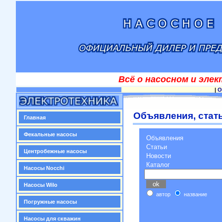
Всё о насосном и эле
|
О
Объявления, стать
Главная
Фекальные насосы
Объявления
Статьи
Центробежные насосы
Новости
Каталог
Насосы Nocchi
Насосы Wilo
автор
название
Погружные насосы
Насосы для скважин