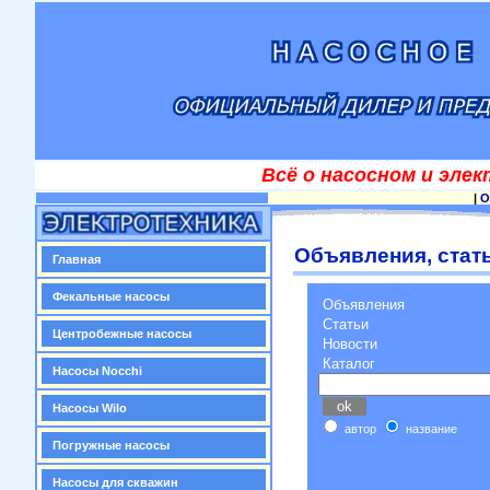
Всё о насосном и эле
|
О
Объявления, стать
Главная
Фекальные насосы
Объявления
Статьи
Центробежные насосы
Новости
Каталог
Насосы Nocchi
Насосы Wilo
автор
название
Погружные насосы
Насосы для скважин