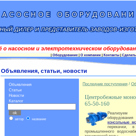
ё о насосном и электротехническом оборудован
|
Оборудование
|
О компании
|
Контакты
|
Сделать
Объявления, статьи, новости
Последние поступления
/
Об
Объявления
Статьи
Новости
Центробежные моно
Каталог
65-50-160
Реализуем п
оборудовани
автор
название
консольные м
перекачки, 
промышленного водоснабж
технической воды.