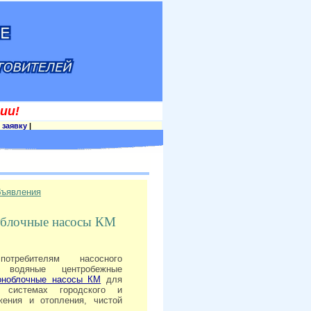
ии!
 заявку
|
ъявления
блочные насосы КМ
отребителям насосного
я водяные центробежные
оноблочные насосы КМ
для
в системах городского и
ения и отопления, чистой