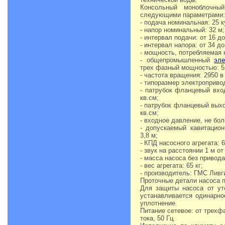
Консольный моноблочн
следующими параметрами:
- подача номинальная: 25 к
- напор номинальный: 32 м;
- интервал подачи: от 16 до
- интервал напора: от 34 до
- мощность, потребляемая н
- общепромышленный
эле
трех фазный мощностью: 5,
- частота вращения: 2950 в
- типоразмер электроприво
- патрубок фланцевый вхо
кв.см;
- патрубок фланцевый выхо
кв.см;
- входное давление, не боле
- допускаемый кавитацион
3,8 м;
- КПД насосного агрегата: 
- звук на расстоянии 1 м от
- масса насоса без привода:
- вес агрегата: 65 кг;
- производитель: ГМС Лив
Проточные детали насоса п
Для защиты насоса от ут
устанавливается одинарно
уплотнение.
Питание сетевое: от трехф
тока, 50 Гц.