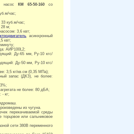
ый насос
КМ 65-50-160
со
уб.м/час;
 33 куб.м/час;
 28 м;
асосом: 3,6 квт;
ктродвигатель
асинхронный
5 квт;
 минуту;
да: АИР100L2;
дящий: Ду-65 мм, Ру-10 кгс/
дящий: Ду-50 мм, Ру-10 кгс/
е: 3,5 кг/кв.см (0,35 МПа);
ный запас (ДКЗ), не более:
63%;
 агрегата не более: 80 дБА;
 - кг;
гидромаш.
роизведены из чугуна.
ечек перекачиваемой среды
е торцовое или сальниковое
азной сети 380В переменного