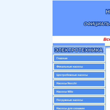
Вс
Главная
Фекальные насосы
Центробежные насосы
Насосы Nocchi
Насосы Wilo
Погружные насосы
Насосы для скважин