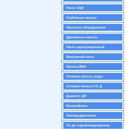
Насос ЭЦВ
Глубинные насосы
Насосное оборудование
Дренажные насосы
Насос циркуляционный
Вакуумный насос
Насосы ВВН
Сетевые насосы, виды
Сетевые насосы СЭ, Д
Дымосос ДН
Калориферы
Электродвигатели
Эл дв. взрывозащищенные