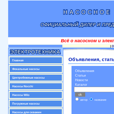
Всё о насосном и эле
|
О
Объявления, стать
Главная
Фекальные насосы
Объявления
Статьи
Центробежные насосы
Новости
Каталог
Насосы Nocchi
Насосы Wilo
автор
название
Погружные насосы
Насосы для скважин