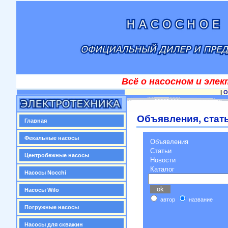
Всё о насосном и эле
|
О
Объявления, стать
Главная
Фекальные насосы
Объявления
Статьи
Центробежные насосы
Новости
Каталог
Насосы Nocchi
Насосы Wilo
автор
название
Погружные насосы
Насосы для скважин