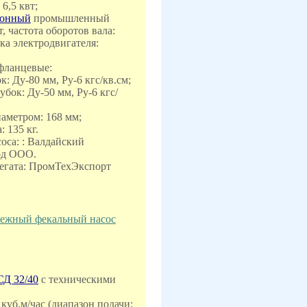
 6,5 квт;
ронный
промышленный
, частота оборотов вала:
ка электродвигателя:
 фланцевые:
 Ду-80 мм, Ру-6 кгс/кв.см;
ок: Ду-50 мм, Ру-6 кгс/
иаметром: 168 мм;
: 135 кг.
оса: : Валдайский
од ООО.
регата: ПромТехЭкспорт
обежный фекальный насос
СД 32/40
с техническими
2 куб.м/час (диапазон подачи: