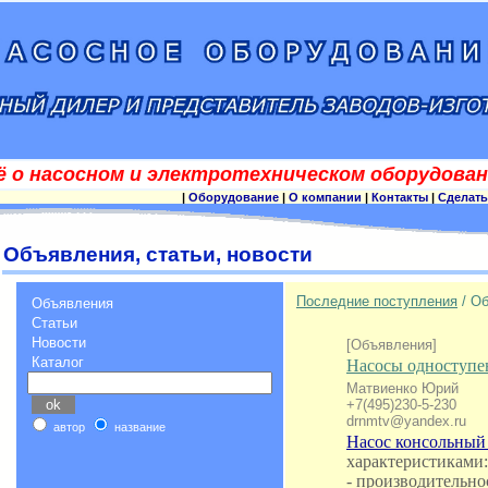
ё о насосном и электротехническом оборудован
|
Оборудование
|
О компании
|
Контакты
|
Сделать
Объявления, статьи, новости
Последние поступления
/ О
Объявления
Статьи
Новости
[Объявления]
Каталог
Насосы одноступен
Матвиенко Юрий
+7(495)230-5-230
drnmtv@yandex.ru
автор
название
Насос консольный 
характеристиками:
- производительнос