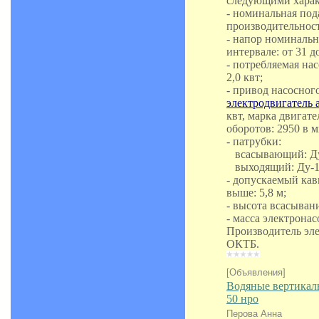
следующими харак
- номинальная пода
производительности
- напор номинальн
интервале: от 31 до
- потребляемая на
2,0 квт;
- привод насосног
электродвигатель
квт, марка двигат
оборотов: 2950 в 
- патрубки:
всасывающий: Ду-
выходящий: Ду-16
- допускаемый кав
выше: 5,8 м;
- высота всасывани
- масса электронасо
Производитель эле
ОКТБ.
[Объявления]
Водяные вертикал
50 нро
Перова Анна