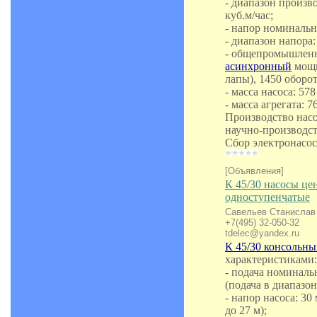
- диапазон произво
куб.м/час;
- напор номинальн
- диапазон напора: 
- общепромышле
асинхронный
мощн
лапы), 1450 оборо
- масса насоса: 578
- масса агрегата: 76
Производство насо
научно-производс
Сбор электронасо
[Объявления]
К 45/30 насосы ц
одноступенчатые
Савельев Станислав
+7(495) 32-050-32
tdelec@yandex.ru
К 45/30 консольны
характеристиками:
- подача номинальн
(подача в диапазоне
- напор насоса: 30
до 27 м);