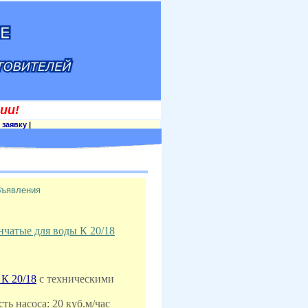
ии!
 заявку
|
бъявления
чатые для воды К 20/18
К 20/18
с техническими
ть насоса: 20 куб.м/час