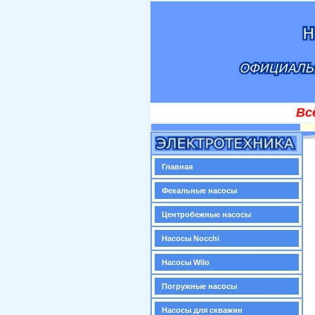
Вс
Главная
Фекальные насосы
Центробежные насосы
Насосы Nocchi
Насосы Wilo
Погружные насосы
Насосы для скважин