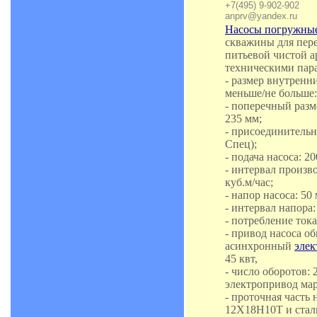
+7(495) 9-902-902
anprv@yandex.ru
Насосы погружные
скважины для пер
питьевой чистой а
техническими пар
- размер внутренн
меньше/не больше:
- поперечный разм
235 мм;
- присоединительн
Спец);
- подача насоса: 20
- интервал произво
куб.м/час;
- напор насоса: 50 
- интервал напора: 
- потребление ток
- привод насоса 
асинхронный
элек
45 квт,
- число оборотов: 
электропривод мар
- проточная часть
12Х18Н10Т и стал