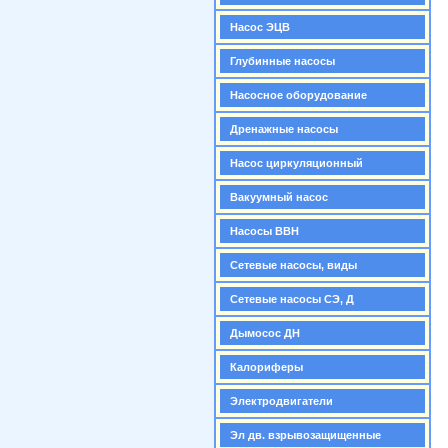
Насос ЭЦВ
Глубинные насосы
Насосное оборудование
Дренажные насосы
Насос циркуляционный
Вакуумный насос
Насосы ВВН
Сетевые насосы, виды
Сетевые насосы СЭ, Д
Дымосос ДН
Калориферы
Электродвигатели
Эл дв. взрывозащищенные