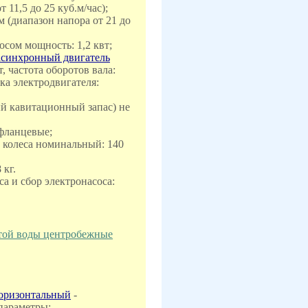
 11,5 до 25 куб.м/час);
 м (диапазон напора от 21 до
осом мощность: 1,2 квт;
асинхронный двигатель
, частота оборотов вала:
ка электродвигателя:
й кавитационный запас) не
 фланцевые;
о колеса номинальный: 140
 кг.
са и сбор электронасоса:
стой воды центробежные
горизонтальный
-
параметры: