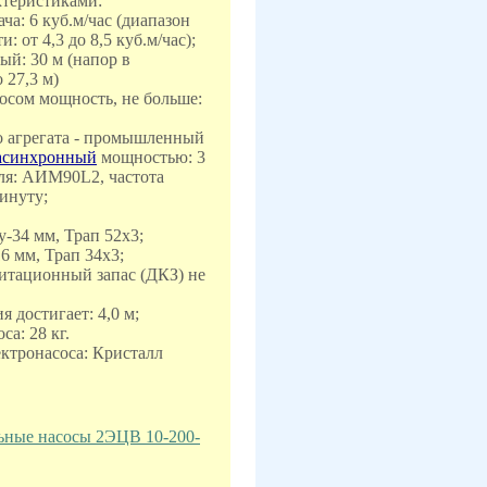
теристиками:
ча: 6 куб.м/час (диапазон
: от 4,3 до 8,5 куб.м/час);
ый: 30 м (напор в
 27,3 м)
сосом мощность, не больше:
о агрегата - промышленный
 асинхронный
мощностью: 3
еля: АИМ90L2, частота
минуту;
34 мм, Трап 52x3;
 мм, Трап 34x3;
итационный запас (ДКЗ) не
я достигает: 4,0 м;
са: 28 кг.
ктронасоса: Кристалл
ьные насосы 2ЭЦВ 10-200-