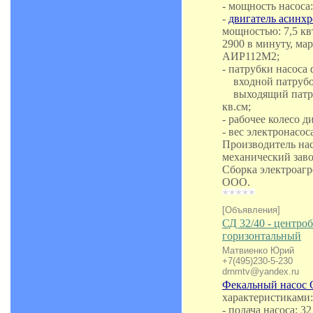
- мощность насоса:
-
двигатель асинх
мощностью: 7,5 квт
2900 в минуту, мар
АИР112М2;
- патрубки насоса
входной патрубок:
выходящий патруб
кв.см;
- рабочее колесо д
- вес электронасоса
Производитель нас
механический зав
Сборка электроаг
ООО.
[Объявления]
СД 32/40 - центр
горизонтальный
Матвиенко Юрий
+7(495)230-5-230
drnmtv@yandex.ru
Фекальный насос 
характеристиками:
- подача насоса: 3