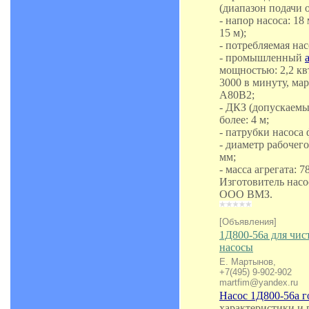
(диапазон подачи от
- напор насоса: 18
15 м);
- потребляемая нас
- промышленный
мощностью: 2,2 квт
3000 в минуту, мар
А80B2;
- ДКЗ (допускаемы
более: 4 м;
- патрубки насоса
- диаметр рабочег
мм;
- масса агрегата: 78
Изготовитель насо
ООО ВМЗ.
[Объявления]
1Д800-56а для чи
насосы
Е. Мартынов,
+7(495) 9-902-902
martfim@yandex.ru
Насос 1Д800-56а 
характеристики и 