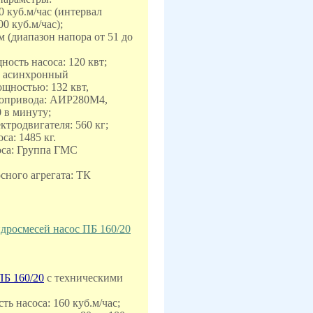
40 куб.м/час (интервал
00 куб.м/час);
 м (диапазон напора от 51 до
ность насоса: 120 квт;
асинхронный
ностью: 132 квт,
ропривода: АИР280M4,
0 в минуту;
ектродвигателя: 560 кг;
са: 1485 кг.
оса: Группа ГМС
сного агрегата: ТК
дросмесей насос ПБ 160/20
ПБ 160/20
с техническими
ть насоса: 160 куб.м/час;