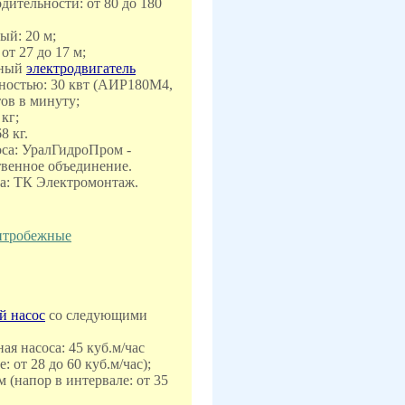
дительности: от 80 до 180
ый: 20 м;
от 27 до 17 м;
нный
электродвигатель
остью: 30 квт (АИР180M4,
тов в минуту;
 кг;
8 кг.
са: УралГидроПром -
твенное объединение.
са: ТК Электромонтаж.
ентробежные
й насос
со следующими
ая насоса: 45 куб.м/час
: от 28 до 60 куб.м/час);
 м (напор в интервале: от 35