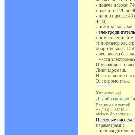
- подача насоса: 7
подачи от 520 до 9
- напор насоса: 48
44 м);
- номинальная мощ
-
электродвигатель
промышленный мощ
типоразмер элект
обороты вала: 145
- вес насоса без эл
- масса электронасо
Производство нас
Ливгидромаш.
Изготовление насо
Электромонтаж.
[Объявления]
Для абразивных ги
Васильев Алексей
+7(495) 9-902-902
alekvsv@yandex.ru
Песковые насосы 
параметрами:
- производительнос