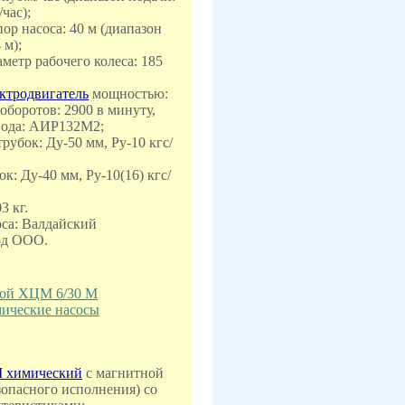
/час);
ор насоса: 40 м (диапазон
 м);
метр рабочего колеса: 185
ктродвигатель
мощностью:
 оборотов: 2900 в минуту,
вода: АИР132M2;
рубок: Ду-50 мм, Ру-10 кгс/
ок: Ду-40 мм, Ру-10(16) кгс/
3 кг.
са: Валдайский
од ООО.
той ХЦМ 6/30 М
ические насосы
М химический
с магнитной
опасного исполнения) со