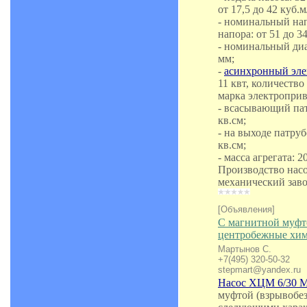
от 17,5 до 42 куб.м
- номинальный нап
напора: от 51 до 34
- номинальный диа
мм;
-
асинхронный эле
11 квт, количество
марка электропри
- всасывающий пат
кв.см;
- на выходе патруб
кв.см;
- масса агрегата: 20
Производство насо
механический зав
[Объявления]
С магнитной муф
центробежные хим
Мартынов С.
+7(495) 320-50-32
stepmart@yandex.ru
Насос ХЦМ 6/30 
муфтой (взрывобез