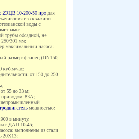
 2ЭЦВ 10-200-50 нро
для
екачивания из скважины
ртезианской воды с
аметрами:
ий трубы обсадной, не
 250/301 мм;
ер максимальный насоса:
ый размер: фланец (DN150,
0 куб.м/час;
дительности: от 150 до 250
м;
от 55 до 33 м;
а приводом: 83А;
общепромышленный
тродвигатель
мощностью:
2900 в минуту,
ки: ДАП 10-45;
 насоса: выполнены из стали
ь 20Х13;