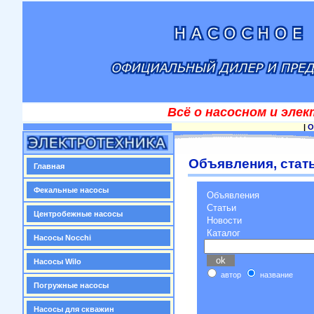
Всё о насосном и эле
|
О
Объявления, стать
Главная
Фекальные насосы
Объявления
Статьи
Центробежные насосы
Новости
Каталог
Насосы Nocchi
Насосы Wilo
автор
название
Погружные насосы
Насосы для скважин