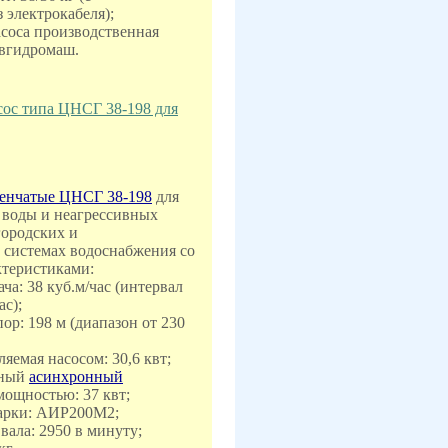
 электрокабеля);
асоса производственная
вгидромаш.
ос типа ЦНСГ 38-198 для
енчатые ЦНСГ 38-198
для
 воды и неагрессивных
городских и
 системах водоснабжения со
теристиками:
ча: 38 куб.м/час (интервал
ас);
ор: 198 м (диапазон от 230
яемая насосом: 30,6 квт;
нный
асинхронный
ощностью: 37 квт;
марки: АИР200M2;
 вала: 2950 в минуту;