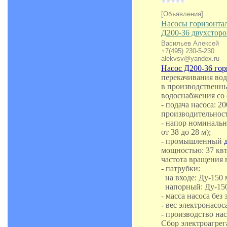
[Объявления]
Насосы горизонта
Д200-36 двухсторо
Васильев Алексей
+7(495) 230-5-230
alekvsv@yandex.ru
Насос Д200-36 го
перекачивания во
в производственны
водоснабжения со
- подача насоса: 2
производительности
- напор номинальн
от 38 до 28 м);
- промышленный
мощностью: 37 кв
частота вращения в
- патрубки:
на входе: Ду-150 м
напорный: Ду-150 
- масса насоса без 
- вес электронасоса
- производство н
Сбор электроагрег