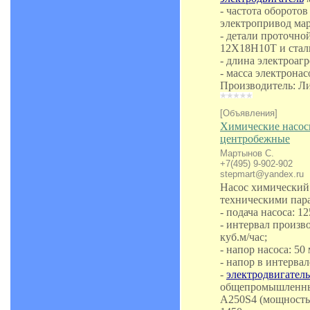
- частота оборотов
электропривод мар
- детали проточной
12Х18Н10Т и стал
- длина электроагр
- масса электронасо
Производитель: Л
[Объявления]
Химические насос
центробежные
Мартынов С.
+7(495) 9-902-902
stepmart@yandex.ru
Насос химический
техническими пар
- подача насоса: 12
- интервал произво
куб.м/час;
- напор насоса: 50 
- напор в интервале
-
электродвигатель
общепромышленный
A250S4 (мощностью