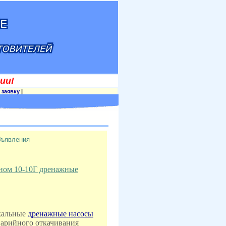
ии!
 заявку
|
бъявления
Гном 10-10Г дренажные
кальные
дренажные насосы
варийного откачивания