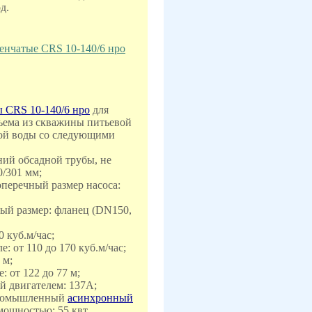
д.
енчатые CRS 10-140/6 нро
 CRS 10-140/6 нро
для
ъема из скважины питьевой
кой воды со следующими
ний обсадной трубы, не
0/301 мм;
перечный размер насоса:
ый размер: фланец (DN150,
0 куб.м/час;
е: от 110 до 170 куб.м/час;
 м;
: от 122 до 77 м;
ый двигателем: 137А;
промышленный
асинхронный
ощностью: 55 квт,