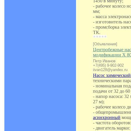
1450 в минуту;
- рабочее колесо 
мм;
- масса электронасо
- изготовитель на
- промсборка элек
ТК.
[Объявления]
Центробежные нас
модификации Х 80
Петр Иванов
+7(495) 9-902-902
iivan128@yandex.ru
Насос химический
техническими пар
- номинальная пода
подачи от 32 до 60 
- напор насоса: 32
27 м);
- рабочее колесо д
- общепромышле
асинхронный
мощн
- частота оборотов
- двигатель марки