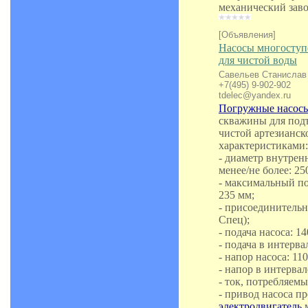
механический заво
[Объявления]
Насосы многоступ
для чистой воды
Савельев Станислав
+7(495) 9-902-902
tdelec@yandex.ru
Погружные насосы
скважины для под
чистой артезианс
характеристиками:
- диаметр внутрен
менее/не более: 25
- максимальный по
235 мм;
- присоединительн
Спец);
- подача насоса: 14
- подача в интервал
- напор насоса: 110
- напор в интервале
- ток, потребляем
- привод насоса 
электродвигатель
м