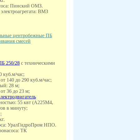
кг.
соса: Пинский ОМЗ.
 электроагрегата: ВМЗ
льные центробежные ПБ
чивания смесей
ПБ 250/28
с техническими
0 куб.м/час;
 от 140 до 290 куб.м/час;
ый: 28 м;
от 36 до 23 м;
электродвигатель
остью: 55 квт (А225M4,
тов в минуту;
;
кг.
оса: УралГидроПром НПО.
ронасоса: ТК