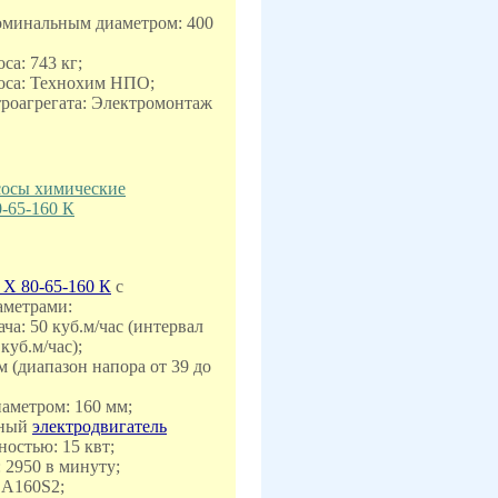
номинальным диаметром: 400
са: 743 кг;
соса: Технохим НПО;
троагрегата: Электромонтаж
осы химические
-65-160 К
 Х 80-65-160 К
с
аметрами:
ча: 50 куб.м/час (интервал
куб.м/час);
 м (диапазон напора от 39 до
иаметром: 160 мм;
нный
электродвигатель
остью: 15 квт;
: 2950 в минуту;
: А160S2;