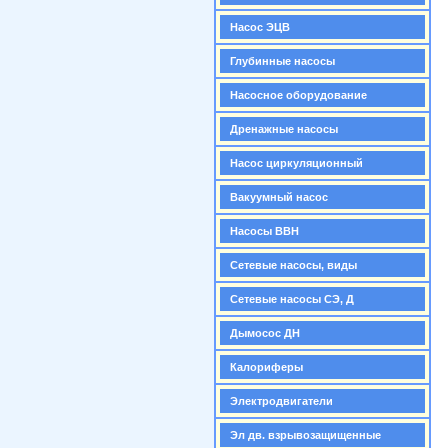
Насос ЭЦВ
Глубинные насосы
Насосное оборудование
Дренажные насосы
Насос циркуляционный
Вакуумный насос
Насосы ВВН
Сетевые насосы, виды
Сетевые насосы СЭ, Д
Дымосос ДН
Калориферы
Электродвигатели
Эл дв. взрывозащищенные