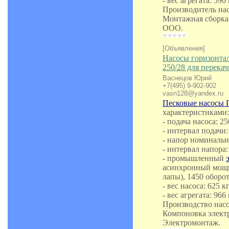
- вес агрегата: 590 
Производитель на
Монтажная сборка
ООО.
[Объявления]
Насосы горизонта
250/28 для перека
Васнецов Юрий
+7(495) 9-902-902
vasn128@yandex.ru
Песковые насосы 
характеристиками:
- подача насоса: 25
- интервал подачи:
- напор номинальн
- интервал напора: 
- промышленный
асинхронный мощн
лапы), 1450 оборо
- вес насоса: 625 кг
- вес агрегата: 966 
Производство нас
Компоновка элект
Электромонтаж.