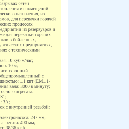
разрывах сетей
отопления из помещений
ческого назначения, из
мов, для перекачки горячей
еских процессах
дприятий из резервуаров и
кже для перекачки горячих
ков в бойлерных,
ургических предприятиях,
циях с техническими
ая: 10 куб.м/час;
ор: 10 м;
 - асинхронный
бщепромышленный с
щностью: 1,1 квт (EM1.1-
ения вала: 3000 в минуту;
сосного агрегата:
S1;
: 3А;
ок с внутренней резьбой:
электронасоса: 247 мм;
 агрегата: 490 мм;
т: 38/36 кг (с