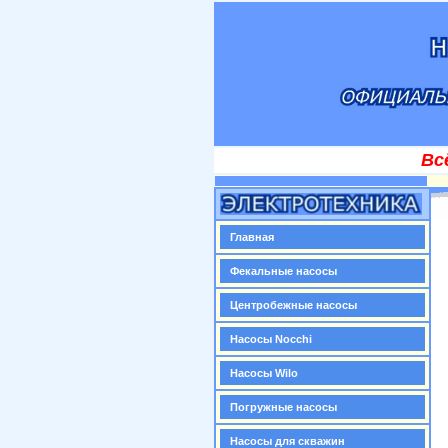
Вс
Главная
Фекальные насосы
Центробежные насосы
Насосы Nocchi
Насосы Wilo
Погружные насосы
Насосы для скважин