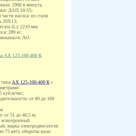
 вала: 2900 в минуту,
ки: ДАП 10-55;
 части насоса: из стали
ь 20Х13;
егата (L): 2210 мм;
са: 289 кг.
ивнынасос АО.
ы АХ 125-100-400 К
 типа
АХ 125-100-400 К
с
аметрами:
5 куб.м/час;
дительности: от 80 до 160
м;
: от 51 до 46,5 м;
асинхронный
, марка электродвигателя:
 75 квт), обороты вала: