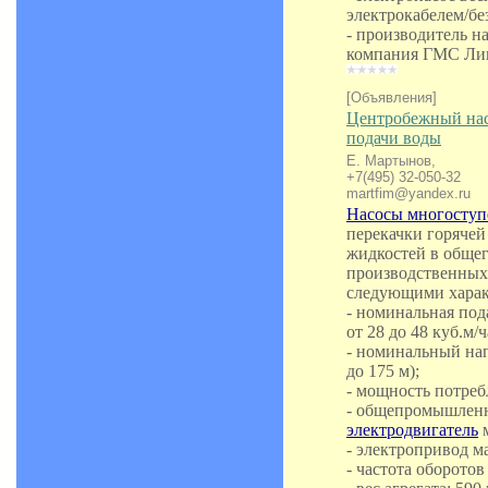
электрокабелем/без
- производитель н
компания ГМС Ли
[Объявления]
Центробежный нас
подачи воды
Е. Мартынов,
+7(495) 32-050-32
martfim@yandex.ru
Насосы многоступ
перекачки горячей
жидкостей в обще
производственных
следующими харак
- номинальная пода
от 28 до 48 куб.м/ч
- номинальный нап
до 175 м);
- мощность потребл
- общепромышле
электродвигатель
м
- электропривод 
- частота оборотов