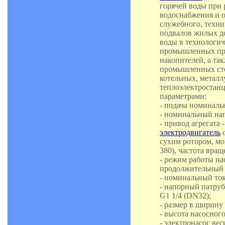
горячей воды при 
водоснабжения и 
служебного, техни
подвалов жилых до
воды в технологич
промышленных пре
накопителей, а та
промышленных сто
котельных, металл
теплоэлектростан
параметрами:
- подача номинальн
- номинальный нап
- привод агрегата
электродвигатель
о
сухим ротором, мо
380), частота вращ
- режим работы на
продолжительный 
- номинальный ток
- напорный патруб
G1 1/4 (DN32);
- размер в ширину 
- высота насосного
- электронасос веси