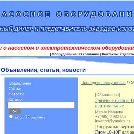
ё о насосном и электротехническом оборудован
|
Оборудование
|
О компании
|
Контакты
|
Сделать
Объявления, статьи, новости
Последние поступления
/ О
Объявления
Статьи
Новости
[Объявления]
Каталог
Грязевые насосы 
вертикальные
Мария Иванова
+7(495) 9-902-902
автор
название
invertori@yandex.ru
Погружные верти
Гном 10-10Г
для а