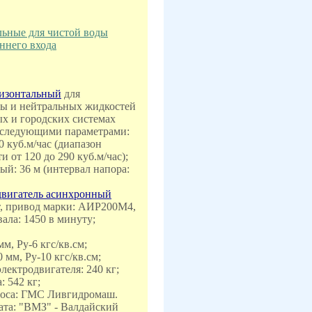
льные для чистой воды
ннего входа
ризонтальный
для
ды и нейтральных жидкостей
х и городских системах
 следующими параметрами:
00 куб.м/час (диапазон
 от 120 до 290 куб.м/час);
ый: 36 м (интервал напора:
двигатель асинхронный
т, привод марки: АИР200M4,
ала: 1450 в минуту;
м, Ру-6 кгс/кв.см;
мм, Ру-10 кгс/кв.см;
электродвигателя: 240 кг;
: 542 кг;
асоса: ГМС Ливгидромаш.
ата: "ВМЗ" - Валдайский